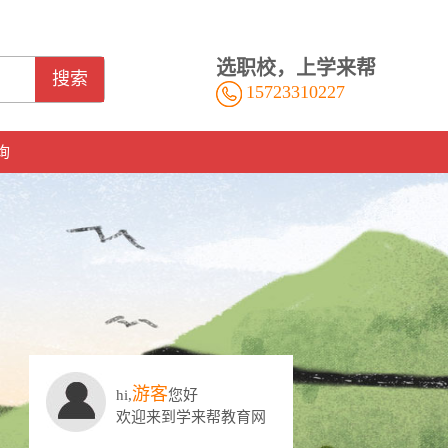
选职校，上学来帮
搜索
15723310227
询
游客
hi,
您好
欢迎来到学来帮教育网