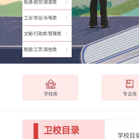
轨道/航空/旅游类
工业/农业/水电类
文秘/行政类/管理类
制造/工艺/其他类
学校库
专业库
卫校目录
学校目